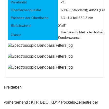
Parallelität
<1′
Oberflächenqualität
60/40 (Standard); 40/20 (Präzi
Ebenheit der Oberfläche
λ/4~1 λ bei 632,8 nm
Einfallswinkel
0°±5°
Hartbeschichtet oder Aufnahm
Glasur
Kundenwunsch
Freigeben:
vorhergehend : KTP, BBO, KD*P Pockels-Zellentreiber