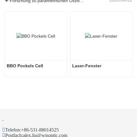
2026-04-22
Forschung zu parametrischen Oszillatoren im mittleren Infrarotbereich – Teil 04
BBO Pockels Cell
Laser-Fenster
.
Telefon:
+86-531-88014525
Postfach:
alex.liu@wisoptic.com