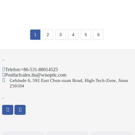
1
2
3
4
5
6
.
Telefon:
+86-531-88014525
Postfach:
alex.liu@wisoptic.com
Gebäude 6, 592 East Chun-xuan Road, High-Tech-Zone, Jinan
250104
.