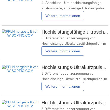
4. Abschluss Um hochleistungsfähige,
Lasermedizin. Die optische parametrische
abstimmbare, kurzwellige Ultrakurzpulse
im mittleren Infrarotbereich zu erhalten,
Weitere Informationen
verwendet diese Arbeit einen Erbium-
dotierten Faserlaser (EDF-LAD) und setzt
nichtlineare Verstärkungs- und
Hochleistungsfähige ultraschnelle Infrarotquellen im mittleren Wellenlängenbereich von 2–5 μm basierend auf einer Zweiwellenlängenquelle – Teil 9
Kompressionsmethoden ein. Ein Teil der
3 Differenzfrequenzerzeugung von
Energie wird mittels einer
Hochleistungs-Ultrakurzzeitlichtquellen im
mittleren Infrarotbereich 3.3
Weitere Informationen
Differenzfrequenzerzeugung von 2-5Mm
Hochleistungsfähige, abstimmbare
Ultrakurzpulse im mittleren Infrarotbereich
Hochleistungs-Ultrakurzpulsquellen im mittleren Infrarotbereich bei 2 – 5 μm basierend auf einer Quelle mit zwei Wellenlängen – Teil 8
Um einen abstimmbaren,
3 Differenzfrequenzerzeugung von
hochenergetischen Ultrakurzpuls im
Hochleistungs-Ultrakurzpulslichtquellen im
mittleren
mittleren Infrarot 3.2
Weitere Informationen
Differenzfrequenzerzeugung zur
Erzeugung leistungsstarker ultrakurzer
Pulse im mittleren Infrarotbereich bei 3MM
Hochleistungs-Ultrakurzpulsquellen im mittleren Infrarotbereich bei 2 – 5 μm basierend auf einer Quelle mit zwei Wellenlängen – Teil 7
Die Zeitverzögerungsleitung wurde so
3 Differenzfrequenzerzeugung von