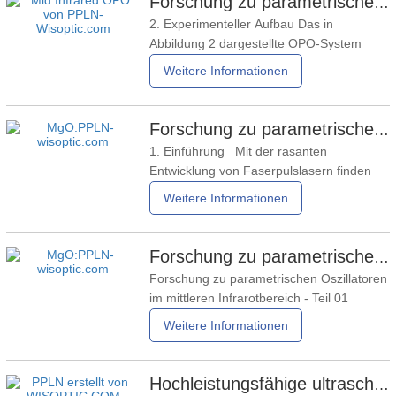
Forschung zu parametrischen Oszillatoren im mittleren Infrarotbereich – Teil 03
OPO lauten wie folgt: 1/λP = 1/λS + 1/
2. Experimenteller Aufbau Das in
λich (1) NP/λP -NS/λS-Nich/λich - 1/Λ =
Abbildung 2 dargestellte OPO-System
0 (2) In dieser
besteht aus einem polarisierenden
Weitere Informationen
Strahlteiler (PBS), einer Halbwellenplatte
(HWP), einem Faraday-Rotator (FR), einer
Kopplungslinsengruppe (M1 und M2),
Forschung zu parametrischen Oszillatoren im mittleren Infrarotbereich – Teil 02
Resonatorspiegeln (M3 und M4), einem
1. Einführung Mit der rasanten
MgO:PPLN-Kristall, einem temperierbaren
Entwicklung von Faserpulslasern finden
diese breite Anwendung in der OPO-
Weitere Informationen
Technologie. Verglichen mit
Festkörperlasern zeichnen sich Faserlaser
durch ihre flexible und kompakte
Forschung zu parametrischen Oszillatoren im mittleren Infrarotbereich - Teil 01
Bauweise, hohe Zuverlässigkeit, gute
Forschung zu parametrischen Oszillatoren
Strahlqualität und geringe Kosten aus und
im mittleren Infrarotbereich - Teil 01
sind daher
1. Einführung Laser im 3–5-µm-Band
Weitere Informationen
nutzen ein atmosphärisches Fenster und
finden bedeutende Anwendungen in der
Laserkommunikation, der
Hochleistungsfähige ultraschnelle Infrarotquellen im mittleren Wellenlängenbereich von 2–5 μm basierend auf einer Zweiwellenlängenquelle – Teil 10
Atmosphärenüberwachung und der