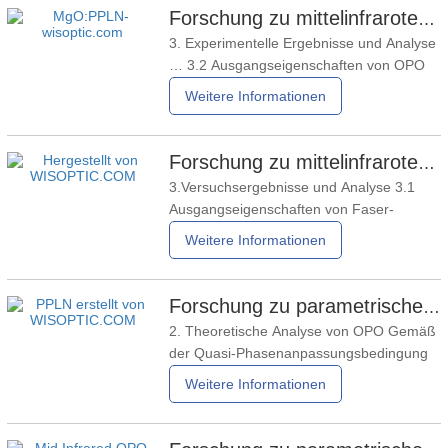
Forschung zu mittelinfraroten parametrischen Oszillatoren - Teil 06
3. Experimentelle Ergebnisse und Analyse
… 3.2 Ausgangseigenschaften von OPO
… Der Abstand zwischen den Koppellinsen
Weitere Informationen
M1 und M2, die das MgO:PPLN
pumpen(www.wisoptic.com)Der oben
beschriebene fasergepulste Laser wurde
Forschung zu mittelinfraroten parametrischen Oszillatoren - Teil 05
justiert. Mit einem Fokusfleckanalysator
3.Versuchsergebnisse und Analyse 3.1
wurde der Strahltaille-Durchmesser des
Ausgangseigenschaften von Faser-
Pulslasern Die Laserleistung nach dem
Weitere Informationen
Durchgang durch den Isolationskollimator
und den PBS wurde mit einem
Leistungsmessgerät (Ophir FL250 A-BB-
Forschung zu parametrischen Oszillatoren im mittleren Infrarotbereich – Teil 04
50) gemessen, und die Ergebnisse sind in
2. Theoretische Analyse von OPO Gemäß
Abbildung 4 dargestellt.Es ist ersichtlich,
der Quasi-Phasenanpassungsbedingung
werden Energie und Impuls Die
Weitere Informationen
Erhaltungssätze während des
nichtlinearen Drei-Wellen-
Frequenzumwandlungsprozesses des