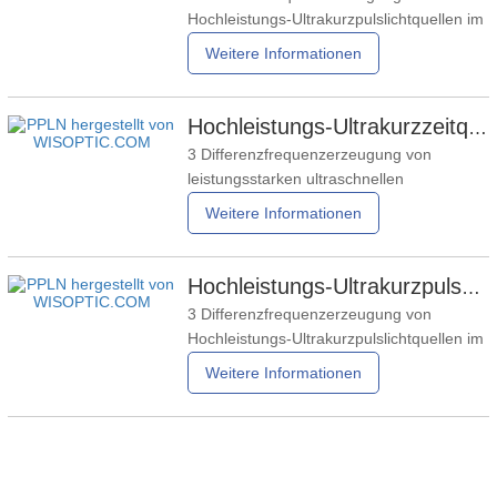
eingestellt, dass Pumpimpuls und
Hochleistungs-Ultrakurzpulslichtquellen im
Signalimpuls
mittleren Infrarot 3.2
Weitere Informationen
Differenzfrequenzerzeugung zur
Erzeugung leistungsstarker ultrakurzer
Pulse im mittleren Infrarotbereich bei 3MM
Hochleistungs-Ultrakurzzeitquellen im mittleren Infrarotbereich bei 2 – 5 μm basierend auf einer Quelle mit zwei Wellenlängen – Teil 6
Wir haben ein DFG-System
3 Differenzfrequenzerzeugung von
(Differenzfrequenzerzeugung) auf Basis
leistungsstarken ultraschnellen
eines Hochleistungs
Lichtquellen im mittleren Infrarotbereich
Weitere Informationen
3.1 Hochleistungsfähiger, abstimmbarer
Dual-Wellenlängen-Ultrakurzpuls-
Faserlaser Der andere Impulszug dient
Hochleistungs-Ultrakurzpulsquellen im mittleren Infrarotbereich bei 2 – 5 μm basierend auf einer Quelle mit zwei Wellenlängen – Teil 5
als Keim für das erbiumdotierte CPA-
3 Differenzfrequenzerzeugung von
System. Nach Faserverbreiterung,
Hochleistungs-Ultrakurzpulslichtquellen im
mittleren Infrarot 3.1 Hochleistungsfähiger,
Weitere Informationen
abstimmbarer Dual-Wellenlängen-
Ultrakurzpuls-Faserlaser Abb. 4.
Diagramm eines experimentellen Geräts
für einen Hochleistungs-Ultrafeinfaserlaser
mit abstimmbarer