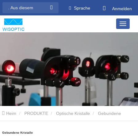
Sprache
Anmelden
Heim
PRODUKTE
Optische Kristalle
Gebundene
Kristalle
Gebundene Kristalle