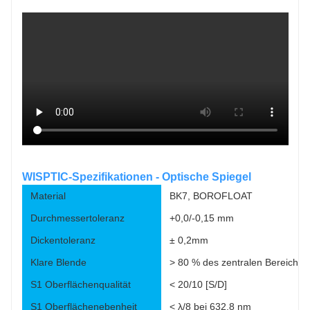
WISPTIC-Spezifikationen - Optische Spiegel
Material
BK7, BOROFLOAT
Durchmessertoleranz
+0,0/-0,15 mm
Dickentoleranz
± 0,2mm
Klare Blende
> 80 % des zentralen Bereichs
S1 Oberflächenqualität
< 20/10 [S/D]
S1 Oberflächenebenheit
< λ/8 bei 632,8 nm