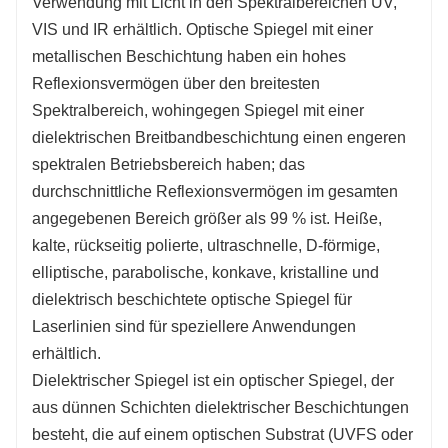
Verwendung mit Licht in den Spektralbereichen UV,
rechtwinklig, konkav und andere spezielle Formen
VIS und IR erhältlich. Optische Spiegel mit einer
•
Ultraschnelle Laserlinienspiegel, die für hohe
metallischen Beschichtung haben ein hohes
Reflexion mit minimaler
Reflexionsvermögen über den breitesten
Gruppenverzögerungsdispersion (GDD) für gepulste
Spektralbereich, wohingegen Spiegel mit einer
Femtosekundenlaser einschließlich Er:Glas-,
Ti:Saphir- und Yb:dotierte Laserquellen ausgelegt
dielektrischen Breitbandbeschichtung einen engeren
sind.
spektralen Betriebsbereich haben; das
durchschnittliche Reflexionsvermögen im gesamten
angegebenen Bereich größer als 99 % ist. Heiße,
kalte, rückseitig polierte, ultraschnelle, D-förmige,
elliptische, parabolische, konkave, kristalline und
dielektrisch beschichtete optische Spiegel für
Laserlinien sind für speziellere Anwendungen
erhältlich.
Dielektrischer Spiegel ist ein optischer Spiegel, der
aus dünnen Schichten dielektrischer Beschichtungen
besteht, die auf einem optischen Substrat (UVFS oder