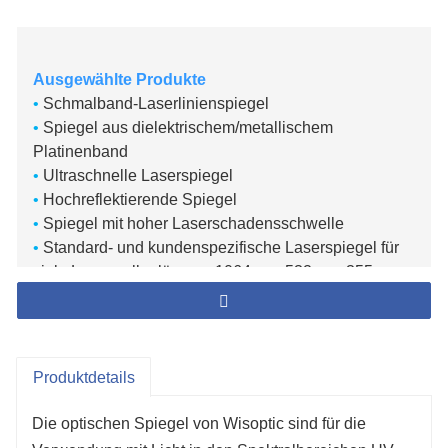
Ausgewählte Produkte
•
Schmalband-Laserlinienspiegel
•
Spiegel aus dielektrischem/metallischem
Platinenband
•
Ultraschnelle Laserspiegel
•
Hochreflektierende Spiegel
•
Spiegel mit hoher Laserschadensschwelle
•
Standard- und kundenspezifische Laserspiegel für
viele Laserwellenlängen: 1064 nm, 532 nm, 355 nm,
308 nm, 248 nm, 193 nm und Breitband.
•
Laserspiegel für den Einsatz vom extremen
Ultraviolett (EUV) bis zum fernen IR
•
Laserspiegel für Farbstoff-, Dioden-, Nd:YAG-,
Produktdetails
Nd:YLF-, Yb:YAG-, Ti:Saphir-, Faser- und viele
weitere Laserquellen
Die optischen Spiegel von Wisoptic sind für die
•
Laserspiegel mit folgenden Formen: flach,