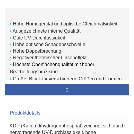
•
Hohe Homogenität und optische Gleichmäßigkeit
•
Ausgezeichnete interne Qualität
•
Gute UV-Durchlässigkeit
•
Hohe optische Schadensschwelle
•
Hohe Doppelbrechung
•
Negativer thermischer Linseneffekt
•
Höchste Oberflächenqualität mit hoher
Bearbeitungspräzision
•
Großer Block für verschiedene Größen und Formen
•
Sehr konkurrenzfähiger Preis
•
Massenproduktion, schnelle Lieferung
•
Über 20 Jahre Erfahrung in der
Kristallzüchtungstechnik
Produktdetails
KDP (Kaliumdihydrogenphosphat) zeichnet sich durch
hervorragende UV-Durchlässigkeit, hohe