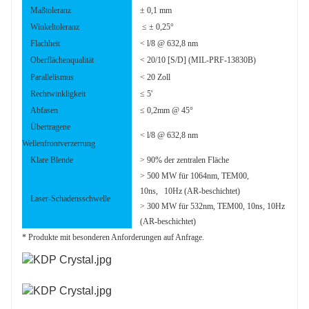
Maßtoleranz
± 0,1 mm
Winkeltoleranz
≤ ± 0,25°
Flachheit
< l/8 @ 632,8 nm
Oberflächenqualität
< 20/10 [S/D] (MIL-PRF-13830B)
Parallelismus
< 20 Zoll
Rechtwinkligkeit
≤ 5'
Abfasen
≤ 0,2mm @ 45°
Übertragene
< l/8 @ 632,8 nm
Wellenfrontverzerrung
Klare Blende
> 90% der zentralen Fläche
> 500 MW für 1064nm, TEM00,
10ns, 10Hz (AR-beschichtet)
Laser-Schadensschwelle
> 300 MW für 532nm, TEM00, 10ns, 10Hz
(AR-beschichtet)
* Produkte mit besonderen Anforderungen auf Anfrage.