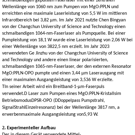
schmalbandigen gepulsten Faserlaser mit einer zentralen
Wellenlänge von 1060 nm zum Pumpen von MgO:PPLN und
erreichten eine maximale Laserleistung von 5,5 W im mittleren
Infrarotbereich bei 3,82 μm. Im Jahr 2021 nutzte Chen Bingyan
von der Changchun University of Science and Technology einen
schmalbandigen 1064-nm-Faserlaser als Pumpquelle. Bei einer
Pumpleistung von 18,1 W wurde eine Laserleistung von 2,06 W bei
einer Wellenlänge von 3822,5 nm erzielt. Im Jahr 2023
verwendeten Ge Jinzhu von der Changchun University of Science
and Technology und andere einen linear polarisierten,
schmalbandigen 1065-nm-Faserlaser, der den externen Resonator
MgO:PPLN-OPO pumpte und einen 3,44 μm Laserausgang mit
einer maximalen Ausgangsleistung von 3,536 W erzielte.
T
In seiner Arbeit wird ein Breitband-1-μm-Faserpuls
verwendet.
D
Laser zum Pumpen eines MgO:PPLN-Kristalls
im
Betriebsmodus
DPSR-OPO
(D
Doppelpass
Pumpstrahl
,
Signal
Strahl
Einzelresonanz) bei der Wellenlänge 3817 nm,
a
erwerben
maximale Ausgangsleistung
von
5,93 W.
2.
Experimenteller Aufbau
Der in diesem Gerät verwendete Mittel-