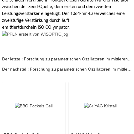
die Schäden verursacht
Front
Bei diesen Geräten wird ein Isolator
zwischen der Seed-Quelle, dem ersten und dem zweiten
Leistungsverstärker eingefügt. Der 1064-nm-Laser
welches eine
zweistufige Verstärkung durchläuft
emittiert
durch
ein
ISO
C
Olympator.
Der letzte : Forschung zu parametrischen Oszillatoren im mittleren Infrarotbereich - Teil 01
Der nächste! : Forschung zu parametrischen Oszillatoren im mittleren Infrarotbereich – Teil 03