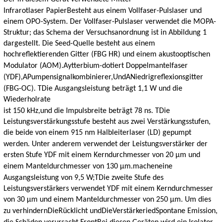
Infrarotlaser
Papier
Besteht aus einem Vollfaser-Pulslaser und
einem OPO-System. Der Vollfaser-Pulslaser verwendet die MOPA-
Struktur; das Schema der Versuchsanordnung ist in Abbildung 1
dargestellt. Die Seed-Quelle besteht aus einem
hochreflektierenden Gitter (FBG HR) und einem akustooptischen
Modulator (AOM).
A
ytterbium-dotiert
Doppelmantelfaser
(YDF),
A
Pumpensignalkombinierer
,
Und
A
Niedrigreflexionsgitter
(FBG-OC)
. T
Die Ausgangsleistung beträgt 1,1 W und die
Wiederholrate
ist 150 kHz
,
und die Impulsbreite beträgt 78 ns
.
T
Die
Leistungsverstärkungsstufe besteht aus zwei Verstärkungsstufen,
die beide von einem 915 nm Halbleiterlaser (LD) gepumpt
werden.
Unter anderem verwendet der Leistungsverstärker der
ersten Stufe YDF mit einem Kerndurchmesser von 20 μm und
einem Manteldurchmesser von 130 μm.
machen
eine
Ausgangsleistung von 9,5 W;
T
Die zweite Stufe des
Leistungsverstärkers verwendet YDF mit einem Kerndurchmesser
von 30 μm und einem Manteldurchmesser von 250 μm. Um dies
zu verhindern
Die
Rücklicht und
Die
Verstärker
ied
Spontane Emission,