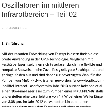
Oszillatoren im mittleren
Infrarotbereich – Teil 02
Infrarotbereich – Teil 02
2026/03/03 16:23
1.
Einführung
Mit der rasanten Entwicklung von Faserpulslasern finden diese
breite Anwendung in der OPO-Technologie. Verglichen mit
Festkörperlasern zeichnen sich Faserlaser durch ihre flexible und
kompakte Bauweise, hohe Zuverlässigkeit, gute Strahlqualität und
geringe Kosten aus und sind daher zur bevorzugten Wahl für das
Pumpen von MgO:PPLN-Kristallen geworden.
(www.wisoptic.com)
in
Mittel-Infrarot-Laser
System
Im Jahr 2010 nutzten Kokabee et al.
einen 1064-nm-Faserlaser zum Pumpen eines MgO:PPLN-Kristalls
und erzielten eine Laserleistung von 4,9 W bei einer Wellenlänge
von 3,08 μm. Im Jahr 2012 verwendeten Lin et al. einen