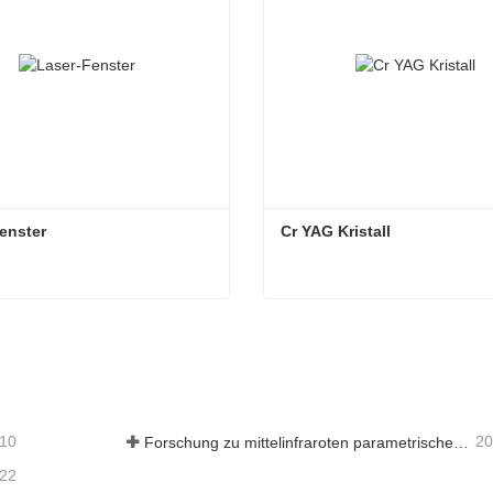
enster
Cr YAG Kristall
enster
Cr YAG Kristall
t Kontakt aufnehmen
Jetzt Kontakt aufnehme
-10
20
Forschung zu mittelinfraroten parametrischen Oszillatoren - Teil 05
-22