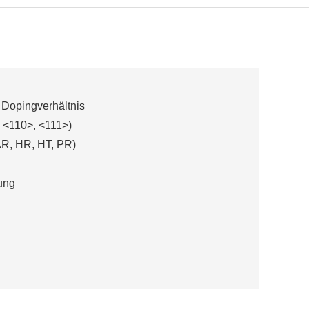
 Dopingverhältnis
 <110>, <111>)
AR, HR, HT, PR)
rung