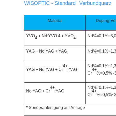
WISOPTIC - Standard
Verbundquarz
Material
Doping-Ver
YVO
+ Nd:YVO 4 + YVO
Nd%=0,1%~3,0
4
4
YAG + Nd:YAG + YAG
Nd%=0,1%~1,3
4+
Nd%=0,1%~1,3
4+
YAG + Nd:YAG + Cr
:YAG
Cr
%=0,5%~3
4+
Nd%=0,1%~1,3
4+
Nd:YAG + Cr
:YAG
Cr
%=0,5%~3
* Sonderanfertigung auf Anfrage