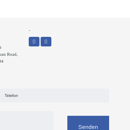
.
m
uan Road,
04
Senden