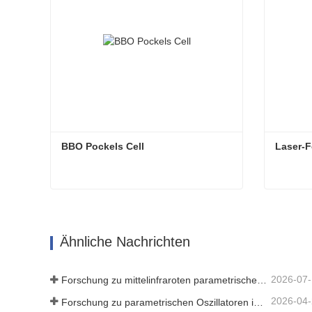
BBO Pockels Cell
Laser-F
BBO Pockels Cell
Laser-F
Jetzt Kontakt aufnehmen
Jetz
Ähnliche Nachrichten
2026-07
Forschung zu mittelinfraroten parametrischen Oszillatoren - Teil 06
2026-04
Forschung zu parametrischen Oszillatoren im mittleren Infrarotbereich – Teil 04