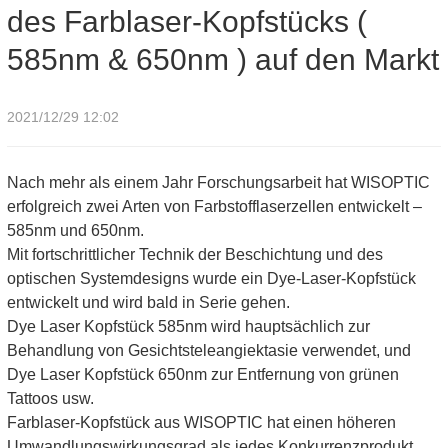
des Farblaser-Kopfstücks (
Produkt des Farblaser-Kopfstücks ( 585nm & 650nm ) auf den
585nm & 650nm ) auf den Markt
Markt
2021/12/29 12:02
Nach mehr als einem Jahr Forschungsarbeit hat WISOPTIC
erfolgreich zwei Arten von Farbstofflaserzellen entwickelt –
585nm und 650nm.
Mit fortschrittlicher Technik der Beschichtung und des
optischen Systemdesigns wurde ein Dye-Laser-Kopfstück
entwickelt und wird bald in Serie gehen.
Dye Laser Kopfstück 585nm wird hauptsächlich zur
Behandlung von Gesichtsteleangiektasie verwendet, und
Dye Laser Kopfstück 650nm zur Entfernung von grünen
Tattoos usw.
Farblaser-Kopfstück aus WISOPTIC hat einen höheren
Umwandlungswirkungsgrad als jedes Konkurrenzprodukt.