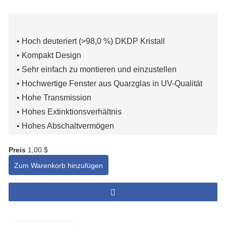
• Hoch deuteriert (>98,0 %)
DKDP
Kristall
• Kompakt
Design
• Sehr einfach zu montieren und einzustellen
•
Hochwertige Fenster aus Quarzglas in UV-Qualität
• Hohe Transmission
• Hohes Extinktionsverhältnis
•
Hohes Abschaltvermögen
•
Großer Anpassungswinkel
Preis
1,00 $
•
Hoher Laser
Schadensschwelle
Zum Warenkorb hinzufügen
• Gute Abdichtung, hohe Umweltbeständigkeit
ändern
•
Robust, lange Lebensdauer
(2 Jahre
Qualitätsgarantie)