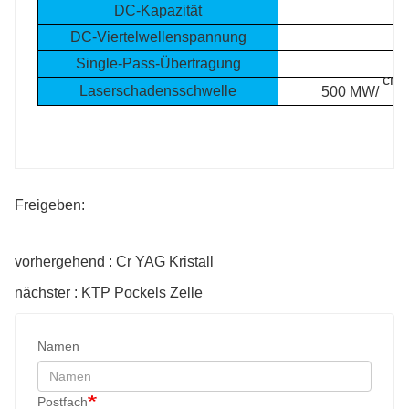
DC-Kapazität
DC-Viertelwellenspannung
Single-Pass-Übertragung
cm²
Laserschadensschwelle
500 MW/
Freigeben:
vorhergehend : Cr YAG Kristall
nächster : KTP Pockels Zelle
Namen
Postfach