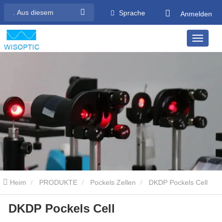
Sprache
Anmelden
Heim
PRODUKTE
Pockels Zellen
DKDP Pockels Cell
DKDP Pockels Cell