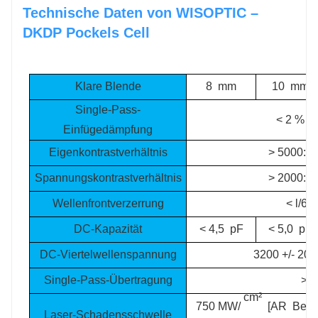
Technische Daten von WISOPTIC –
DKDP Pockels Cell
Klare Blende
8
mm
10
mm
Single-Pass-
< 2 % b
Einfügedämpfung
Eigenkontrastverhältnis
> 5000:1 
Spannungskontrastverhältnis
> 2000:1 
Wellenfrontverzerrung
<
l
/6@
DC-Kapazität
< 4,5
pF
< 5,0
pF
DC-Viertelwellenspannung
3200 +/- 200
Single-Pass-Übertragung
> 9
cm²
750 MW/
[
AR
Besc
Laser-Schadensschwelle