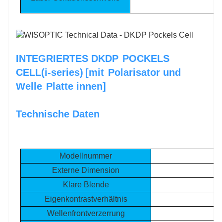
1
INTEGRIERTES DKDP
POCKELS
CELL(i-series)
[mit
Polarisator und
Welle
Platte innen]
Technische Daten
Modellnummer
Externe Dimension
E
Klare Blende
Eigenkontrastverhältnis
Wellenfrontverzerrung