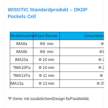
WISOTIC Standardprodukt – DKDP
Pockels Cell
Modellnummer
Klare Blende
Gesamtabme
IMA8a
Φ8
mm
Φ1
IMA8b
Φ8
mm
Φ19
IMA10a
Φ
10
mm
Φ
25,
*IMA10Pa
Φ
10
mm
Φ
25,
*IMA11Pa
Φ
11
mm
Φ
2
IMA13a
Φ
13
mm
Φ
25,
*P
-
Serie: mit zusätzlichem
Design für
Parallelität
.