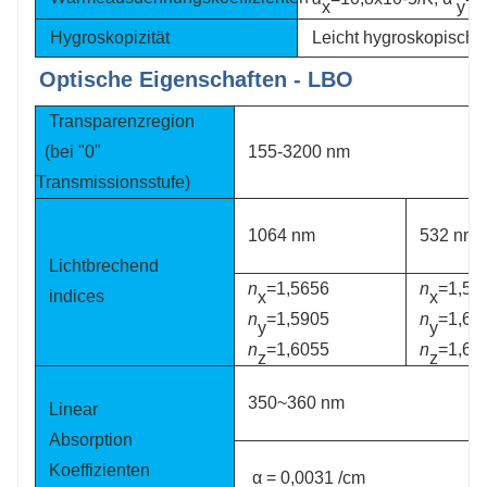
x
y
Hygroskopizität
Leicht hygroskopisch
Optische Eigenschaften - LBO
Transparenzregion
(bei "0"
155-3200 nm
Transmissionsstufe)
1064 nm
532 nm
Lichtbrechend
n
=1,5656
n
=1,57
indices
x
x
n
=1,5905
n
=1,60
y
y
n
=1,6055
n
=1,62
z
z
350~360 nm
Linear
Absorption
Koeffizienten
α = 0,0031 /cm