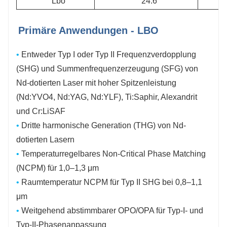
Lbo
24.6
Primäre Anwendungen - LBO
•
Entweder Typ I oder Typ II Frequenzverdopplung
(SHG) und Summenfrequenzerzeugung (SFG) von
Nd-dotierten Laser mit hoher Spitzenleistung
(Nd:YVO4, Nd:YAG, Nd:YLF), Ti:Saphir, Alexandrit
und Cr:LiSAF
•
Dritte harmonische Generation (THG) von Nd-
dotierten Lasern
•
Temperaturregelbares Non-Critical Phase Matching
(NCPM) für 1,0–1,3 μm
•
Raumtemperatur NCPM für Typ II SHG bei 0,8–1,1
μm
•
Weitgehend abstimmbarer OPO/OPA für Typ-I- und
Typ-II-Phasenanpassung