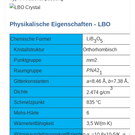
Physikalische Eigenschaften - LBO
LiB
O
Chemische Formel
3
5
Kristallstruktur
Orthorhombisch
Punktgruppe
mm
2
PNA
2
Raumgruppe
1
Gitterkonstanten
a
=8.46
Å,
b
=
7.38 Å, c
3
Dichte
2.474 g/cm
Schmelzpunkt
835 °C
Mohs-Härte
6
Wärmeleitfähigkeit
3,5 W/(m·K)
Wärmeausdehnungskoeffizienten
α
=10,8x10-5
/K, α
=-