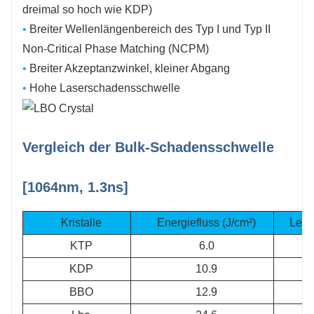
dreimal so hoch wie KDP)
•
Breiter Wellenlängenbereich des Typ I und Typ II
Non-Critical Phase Matching (NCPM)
•
Breiter Akzeptanzwinkel, kleiner Abgang
•
Hohe Laserschadensschwelle
Vergleich der Bulk-Schadensschwelle
[1064nm, 1.3ns]
Kristalle
Energiefluss (J/cm²)
Leis
KTP
6.0
KDP
10.9
BBO
12.9