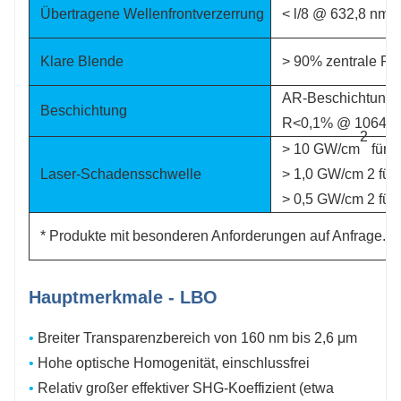
Übertragene Wellenfrontverzerrung
< l/8 @ 632,8 nm
Klare Blende
> 90% zentrale Fl
AR-Beschichtung 
Beschichtung
R<0,1% @ 1064 n
2
> 10 GW/cm
für 1
Laser-Schadensschwelle
> 1,0 GW/cm 2 für
> 0,5 GW/cm 2 für
* Produkte mit besonderen Anforderungen auf Anfrage.
Hauptmerkmale - LBO
•
Breiter Transparenzbereich von 160 nm bis 2,6 μm
•
Hohe optische Homogenität, einschlussfrei
•
Relativ großer effektiver SHG-Koeffizient (etwa