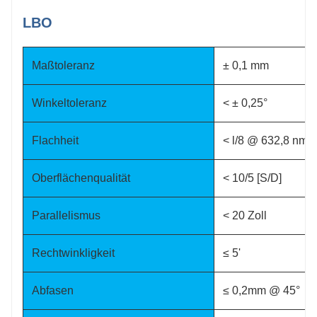
LBO
Maßtoleranz
± 0,1 mm
Winkeltoleranz
< ± 0,25°
Flachheit
< l/8 @ 632,8 nm
Oberflächenqualität
< 10/5 [S/D]
Parallelismus
< 20 Zoll
Rechtwinkligkeit
≤ 5'
Abfasen
≤ 0,2mm @ 45°