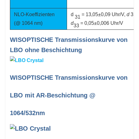
NLO-Koeffizienten
d
= 13,05±0,09 Uhr/V,
d
32 =
31
(@ 1064 nm)
d
= 0,05±0,006 Uhr/V
33
WISOPTISCHE Transmissionskurve von
LBO ohne Beschichtung
WISOPTISCHE Transmissionskurve von
LBO mit AR-Beschichtung @
1064/532nm