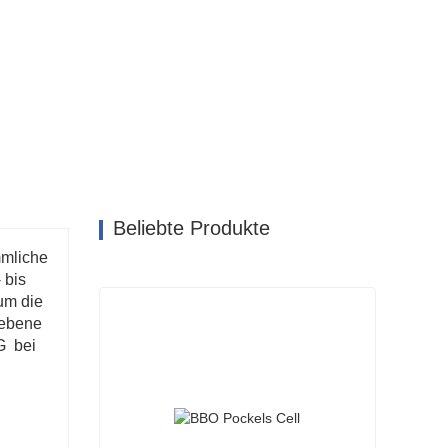
Beliebte Produkte
mmliche
 bis
um die
rebene
G
bei