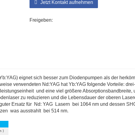
Jetzt Kontakt aufnehmen
Freigeben:
t (Yb:YAG) eignet sich besser zum Diodenpumpen als der herkö
rweise verwendeten Nd:YAG hat Yb:YAG folgende Vorteile: drei-
leistungseinheit
und eine viel größere Absorptionsbandbreite, 
enlaser zu reduzieren und die Lebensdauer der oberen Lase
guter Ersatz für
Nd: YAG
Lasern
bei 1064 nm und dessen SH
tzen
was ausstrahlt
bei 514 nm.
m
)