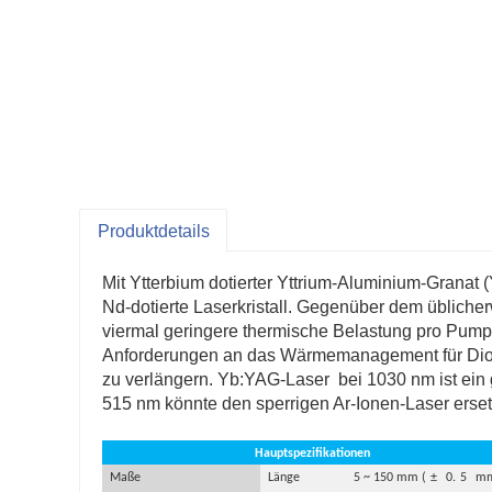
Produktdetails
Mit Ytterbium dotierter Yttrium-Aluminium-Grana
Nd-dotierte Laserkristall. Gegenüber dem übliche
viermal geringere thermische Belastung pro Pump
Anforderungen an das Wärmemanagement für Diod
zu verlängern. Yb:YAG-Laser
bei 1030 nm ist ein 
515 nm könnte den sperrigen Ar-Ionen-Laser erse
Hauptspezifikationen
Maße
Länge
5 ~ 150 mm (
±
0.
5
m