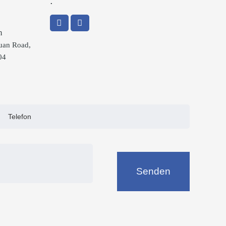
.
m
uan Road,
04
Senden