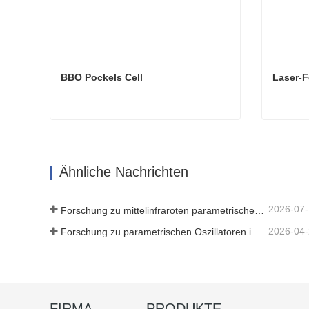
BBO Pockels Cell
Laser-F
BBO Pockels Cell
Laser-F
Jetzt Kontakt aufnehmen
Jetz
Ähnliche Nachrichten
2026-07
Forschung zu mittelinfraroten parametrischen Oszillatoren - Teil 06
2026-04
Forschung zu parametrischen Oszillatoren im mittleren Infrarotbereich – Teil 04
FIRMA
PRODUKTE