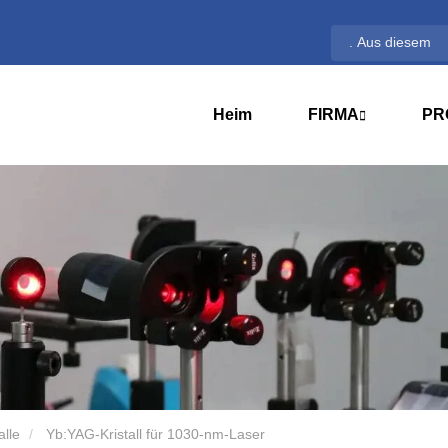
Heim
FIRMA
PR
alle
Yb:YAG-Kristall für 1030-nm-Laser