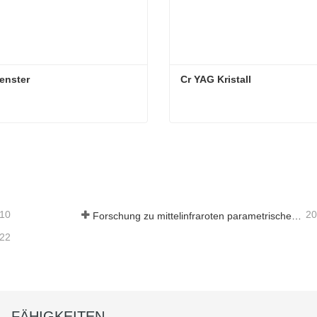
enster
Cr YAG Kristall
enster
Cr YAG Kristall
t Kontakt aufnehmen
Jetzt Kontakt aufnehme
-10
20
Forschung zu mittelinfraroten parametrischen Oszillatoren - Teil 05
-22
FÄHIGKEITEN