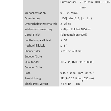
Durchmesser
2 ~ 20 mm (+0,00, -
0,05
mm)
Yb-Konzentration
0,5 ~ 25 atm%
Orientierung
[100] oder [111] (
±
1
°
)
≥
Unterscheidungsverhältnis
28 dB
λ
Wellenfrontverzerrung
/8 pro Zoll bei 1064 nm
Barrel-Finish
Fein gemahlen (400#)
Endflächenparallelität
≤
10
"
Rechtwinkligkeit
≤
5
'
λ
Ebenheit der
/10 bei 633 nm
Endoberfläche
Qualität der
10-5 [sd] (MIL-PRF-13830B)
Endoberfläche
Fase
0,15
±
0.
05
mm
@ 45
°
Beschichtung
AR (R<0,25 % bei 1030 nm)
-3
-1
Single-Pass-Verlust
< 3
×
10
cm