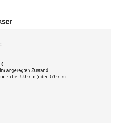
aser
C:
m)
 im angeregten Zustand
ioden bei 940 nm
(oder 970 nm)