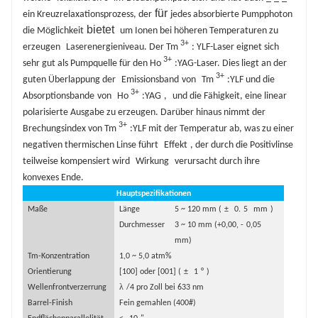
für
ein Kreuzrelaxationsprozess, der
jedes absorbierte Pumpphoton
bietet
die Möglichkeit
um Ionen bei höheren Temperaturen zu
3+
erzeugen
Laserenergieniveau. Der Tm
: YLF-Laser eignet sich
3+
sehr gut als Pumpquelle für den Ho
:YAG-Laser. Dies liegt an der
3+
guten Überlappung der
Emissionsband
von
Tm
:YLF und die
3+
Absorptionsbande
von
Ho
:YAG
,
und die Fähigkeit, eine linear
polarisierte Ausgabe zu erzeugen. Darüber hinaus nimmt der
3+
Brechungsindex von Tm
:YLF mit der Temperatur ab, was zu einer
negativen thermischen Linse führt
Effekt
, der durch die Positivlinse
teilweise kompensiert wird
Wirkung
verursacht durch ihre
konvexes Ende.
Hauptspezifikationen
Maße
Länge
5 ~ 120 mm (
±
0.
5
mm
)
Durchmesser
3 ~ 10 mm (+0,00, -
0,05
mm)
Tm-Konzentration
1,0 ~ 5,0 atm%
Orientierung
[100] oder [001] (
±
1
°
)
λ
Wellenfrontverzerrung
/4 pro Zoll bei 633 nm
Barrel-Finish
Fein gemahlen (400#)