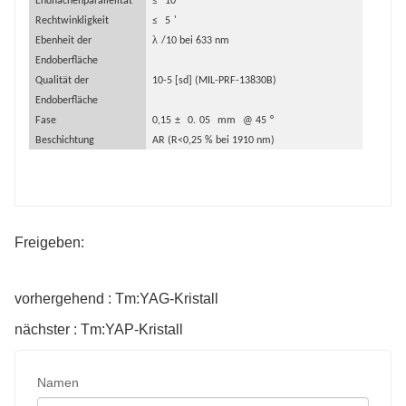
Endflächenparallelität
≤
10
"
Rechtwinkligkeit
≤
5
'
λ
Ebenheit der
/10 bei 633 nm
Endoberfläche
Qualität der
10-5 [sd] (MIL-PRF-13830B)
Endoberfläche
Fase
0,15
±
0.
05
mm
@ 45
°
Beschichtung
AR (R<0,25 % bei 1910 nm)
Freigeben:
vorhergehend : Tm:YAG-Kristall
nächster : Tm:YAP-Kristall
Namen