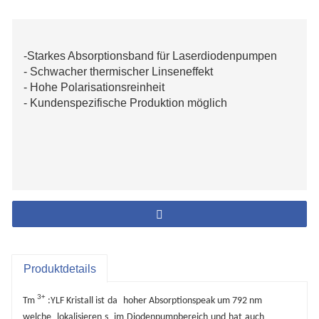
-Starkes Absorptionsband für Laserdiodenpumpen
- Schwacher thermischer Linseneffekt
- Hohe Polarisationsreinheit
- Kundenspezifische Produktion möglich
Produktdetails
3+
Tm
:YLF Kristall ist
da
hoher Absorptionspeak um 792 nm
welche
lokalisieren
s
im
Diodenpumpbereich
und
hat
auch
_
_
_