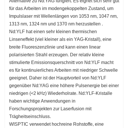
Alternative zu Nd:YAG fungiert.
Es eignet sich sehr gut
für das Arbeiten im modengekoppelten Zustand, um
Impulslaser mit
Wellenlängen von 1053 nm, 1047 nm,
1313 nm, 1324 nm und 1370 nm herzustellen
.
Nd:YLF hat einen sehr kleinen thermischen
Linseneffekt (viel kleiner als ein YAG-Kristall), eine
breite Fluoreszenzlinie und kann einen linear
polarisierten Strahl erzeugen. Der relativ kleine
stimulierte Emissionsquerschnitt von Nd:YLF macht
es für kontinuierliches Arbeiten mit niedriger Schwelle
geeignet.
Daher ist der Hauptvorteil von Nd:YLF
gegenüber Nd:YAG eine höhere Pulsenergie bei einer
niedrigen (<2 kHz) Wiederholrate.
Nd:YLF-Kristalle
haben wichtige Anwendungen in
Forschungsprojekten zur Laserfusion mit
Trägheitseinschluss.
WISPTIC verwendet hochreine Rohstoffe, eine