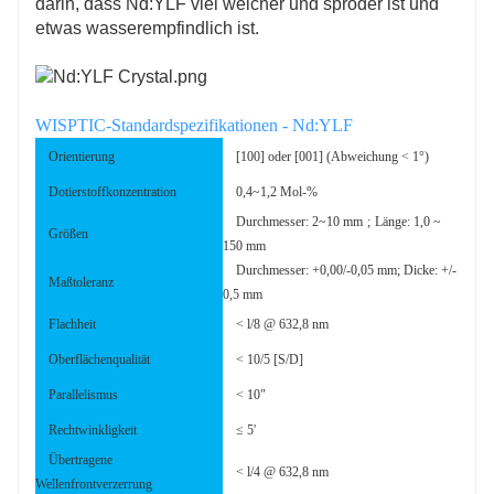
darin, dass Nd:YLF viel weicher und spröder ist und
etwas wasserempfindlich ist.
WISPTIC-Standardspezifikationen - Nd:YLF
Orientierung
[100] oder [001] (Abweichung < 1°)
Dotierstoffkonzentration
0,4~1,2 Mol-%
Durchmesser: 2~10 mm
;
Länge: 1,0 ~
Größen
150 mm
Durchmesser: +0,00/-0,05 mm; Dicke: +/-
Maßtoleranz
0,5 mm
Flachheit
< l/8 @ 632,8 nm
Oberflächenqualität
< 10/5 [S/D]
Parallelismus
< 10"
Rechtwinkligkeit
≤ 5'
Übertragene
< l/4 @ 632,8 nm
Wellenfrontverzerrung