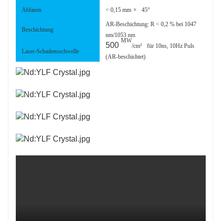
Abfasen
< 0,15 mm
×
45°
AR-Beschichtung: R < 0,2 % bei 1047
Beschichtung
nm/1053 nm
MW
500
/cm²
für 10ns, 10Hz Puls
Laser-Schadensschwelle
(AR-beschichtet)