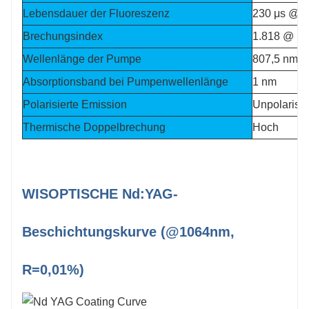
Lebensdauer der Fluoreszenz
230 μs @ 
Brechungsindex
1.818 @ 1
Wellenlänge der Pumpe
807,5 nm
Absorptionsband bei Pumpenwellenlänge
1 nm
Polarisierte Emission
Unpolarisie
Thermische Doppelbrechung
Hoch
WISOPTISCHE Nd:YAG-
Beschichtungskurve (@1064nm,
R=0,01%)