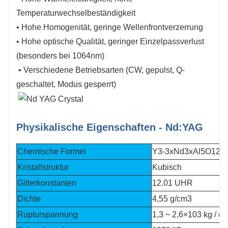
Temperaturwechselbeständigkeit
• Hohe Homogenität, geringe Wellenfrontverzerrung
• Hohe optische Qualität, geringer Einzelpassverlust
(besonders bei 1064nm)
• Verschiedene Betriebsarten (CW, gepulst, Q-
geschaltet, Modus gesperrt)
Physikalische Eigenschaften - Nd:YAG
Chemische Formel
Y3-3xNd3xAl5O12 (x
Kristallstruktur
Kubisch
Gitterkonstanten
12.01 UHR
Dichte
4,55 g/cm3
Rupturspannung
1,3 ~ 2,6×103 kg / c