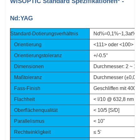
WISOPTIC Standard Spezifikationen* -
Nd:YAG
Standard-Dotierungsverhältnis
Nd%=0,1%~1,3at%
Orientierung
<111> oder <100> o
Orientierungstoleranz
+/-0.5°
Dimensionen
Durchmesser: 2 ~ 15
Maßtoleranz
Durchmesser (±0,05
Fass-Finish
Geschliffen mit 400#
Flachheit
< l/10 @ 632,8 nm
Oberflächenqualität
< 10/5 [S/D]
Parallelismus
< 10"
Rechtwinkligkeit
≤ 5'