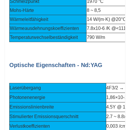
Schmelzpunkt
1970 °C
Mohs-Härte
8 ~ 8,5
Wärmeleitfähigkeit
14 W/(m·K) @20°C, 
Wärmeausdehnungskoeffizienten
7.8x10-6 /K @<111>
Temperaturwechselbeständigkeit
790 W/m
Optische Eigenschaften - Nd:YAG
Laserübergang
4F3/2 → 4I
Photonenenergie
1,86×10-19
Emissionslinienbreite
4.5Y @ 10
Stimulierter Emissionsquerschnitt
2.7 ~ 8.8x
Verlustkoeffizienten
0,003 /cm 