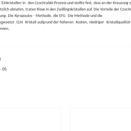
Einkristallen
in
den Czochralski-Prozess und stellte fest, dass an der Kreuzung 
3
zlich abnahm, traten Risse in den Zwillingskristallen auf. Die Vorteile der Czochr
ung. Die
Kyropoulos
-
Methode,
die EFG
Die Methode und die
ngesetzt
CLN
Kristall
aufgrund der höheren
Kosten,
niedriger
Kristallqualitä
önnen.
3
- 05