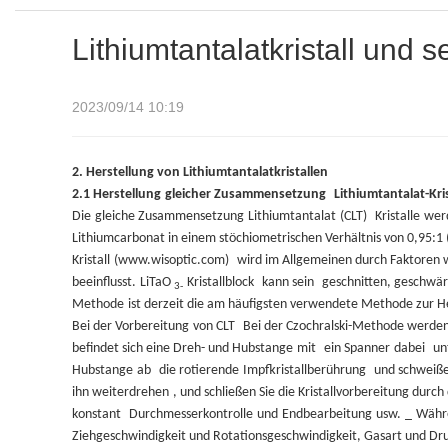
Lithiumtantalatkristall und
2023/09/14 10:19
2. Herstellung von Lithiumtantalatkristallen
2.1 Herstellung
gleicher Zusammensetzung
Lithiumtantalat-Kris
Die
gleiche Zusammensetzung
Lithiumtantalat
(CLT)
Kristalle
wer
Lithiumcarbonat in einem stöchiometrischen Verhältnis von 0,95:1 
Kristall
(www.wisoptic.com)
wird im Allgemeinen durch Faktoren wi
beeinflusst.
LiTaO
Kristallblock
kann sein
geschnitten, geschwär
3-
Methode
ist derzeit die am häufigsten verwendete Methode zur H
Bei der Vorbereitung
von CLT
Bei der Czochralski-Methode werden
befindet sich eine Dreh- und Hubstange
mit
ein Spanner
dabei
un
Hubstange
ab
die rotierende
Impfkristallberührung
und schweiße
ihn weiterdrehen
, und schließen Sie die Kristallvorbereitung durch 
konstant
Durchmesserkontrolle
und
Endbearbeitung
usw.
_
Währe
Ziehgeschwindigkeit und Rotationsgeschwindigkeit, Gasart und Dru