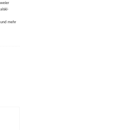
zweier
alski-
t und
mehr