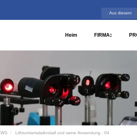
Heim
FIRMA
PR
EWS
Lithiumtantalatkristall und seine Anwendung - 04