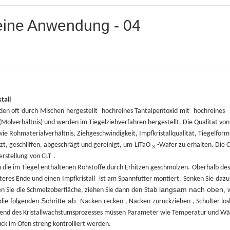
 seine Anwendung - 04
tall
den oft
durch
Mischen
hergestellt
hochreines Tantalpentoxid
mit
hochreines
(Molverhältnis) und werden im Tiegelziehverfahren hergestellt. Die Qualität von
e Rohmaterialverhältnis, Ziehgeschwindigkeit, Impfkristallqualität, Tiegelform
zt, geschliffen, abgeschrägt und gereinigt, um
LiTaO
-Wafer zu erhalten. Die C
3
erstellung
von CLT
.
 die im Tiegel enthaltenen Rohstoffe durch Erhitzen geschmolzen.
Oberhalb des
teres Ende und einen
Impfkristall
ist am Spannfutter montiert.
Senken Sie
dazu
langsam nach oben,
n Sie
die Schmelzoberfläche, ziehen Sie dann
den
Stab
Schritte ab
die
folgenden
Nacken
recken
, Nacken
zurückziehen
, Schulter los
nd des Kristallwachstumsprozesses müssen Parameter wie Temperatur und Wä
ck im Ofen streng kontrolliert werden.