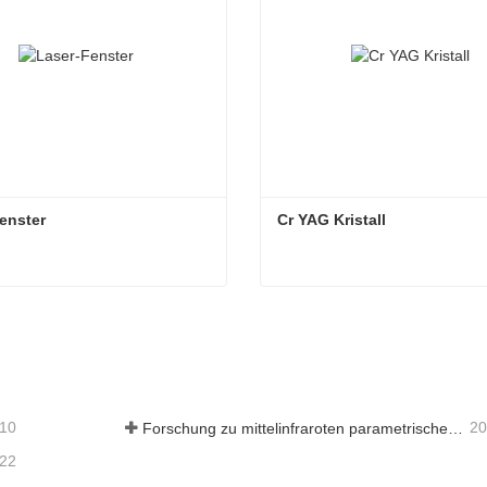
enster
Cr YAG Kristall
enster
Cr YAG Kristall
Kontakt aufnehmen
Jetzt Kontakt aufnehmen
-10
20
Forschung zu mittelinfraroten parametrischen Oszillatoren - Teil 05
-22