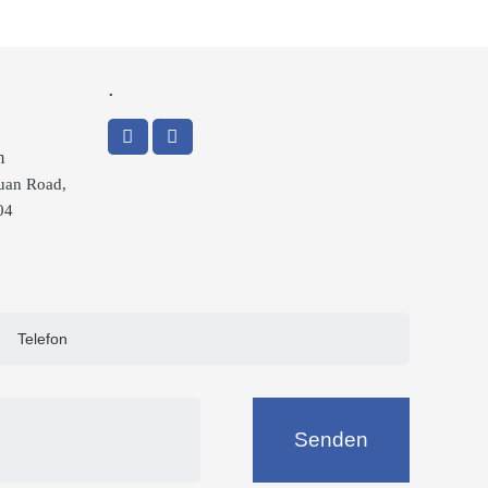
.
m
uan Road,
04
Senden