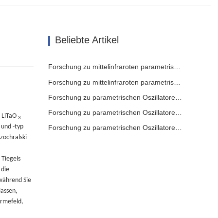
Beliebte Artikel
Forschung zu mittelinfraroten parametrischen Oszillatoren - Teil 06
Forschung zu mittelinfraroten parametrischen Oszillatoren - Teil 05
Forschung zu parametrischen Oszillatoren im mittleren Infrarotbereich – Teil 04
Forschung zu parametrischen Oszillatoren im mittleren Infrarotbereich – Teil 03
LiTaO
3
 und -typ
Forschung zu parametrischen Oszillatoren im mittleren Infrarotbereich – Teil 02
zochralski-
 Tiegels
 die
während Sie
lassen,
rmefeld,