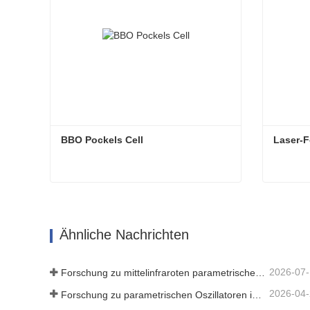
BBO Pockels Cell
Laser-F
BBO Pockels Cell
Laser-F
Jetzt Kontakt aufnehmen
Jetzt 
Ähnliche Nachrichten
2026-07
Forschung zu mittelinfraroten parametrischen Oszillatoren - Teil 06
2026-04
Forschung zu parametrischen Oszillatoren im mittleren Infrarotbereich – Teil 04